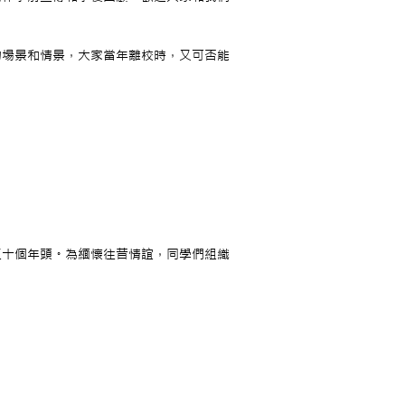
的場景和情景，大家當年離校時，又可否能
。
三十個年頭。為緬懷往昔情誼，同學們組織