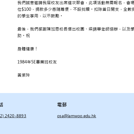
我們誠意邀請我屆校友出席這次聚會，此項活動無需報名，會
位$100，捐款多少悉隨尊便，不設找贖。扣除當日開支，全
的學生享用，以示鼓勵。
最後，我們感謝陳加恩校長借出校園、梁錦華老師協辦，以及
助。祝
身體健康！
1984年5E畢業班校友
黃紫玲
話
電郵
52) 2420-8893
osa@lamwoo.edu.hk