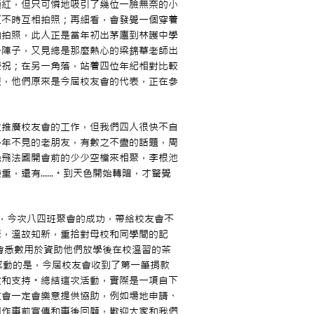
通紅，但只可憐地吸引了幾位一臉無奈的小
更不時互相拍照；再細看，會發覺一個穿着
和拍照，此人正是當年初出茅廬到林護中學
一陣子，又見總是那麼熱心的梁錦華老師出
慶祝；在另一角落，站着四位年紀相對比較
楚，他們原來是今屆校友會的代表，正在參
並推廣校友會的工作，但我們四人很快不自
多年不見的老朋友，有數之不盡的話題，周
晚飛法國開會前的少少空檔來相聚，李根池
還有......。到天色開始轉暗，才驚覺
籌劃，今次八四班聚會的成功，帶給校友會不
聚，溫故知新，重拾對母校和同學間的記
，會悉數用於資助他們放學後在校溫習的茶
感動的是，今屆校友會收到了第一筆捐款
定和支持。總結這次活動，實際是一項自下
友會一定會樂意提供協助，例如場地申請、
用作事前宣傳和事後回顧，歡迎大家和我們