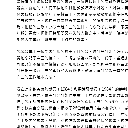
迎接着五十多位舊地重遊的來賓；三個燒烤爐中的炭雖然燒得
朋友，身邊的大人們不停地和其他叔叔姨姨小聲説、大聲笑，
林護校服的超齡小胖子穿梭當中，大家都恭恭敬敬地跟他寒暄
開展教書生涯，現在已貴為林護中學總舵手的陳加恩校長；過
現，他也許已想不起今天是自己的生日，而忘記了要早點回家
年輕的男女，但他們轉眼間又消失於人群之中，看清楚、聽清
加林護中學八四班畢業三十週年的聚會。
我就是其中一位受邀到場的幹事，目的是向各師兄師姐問好，
覺地忘記了自己的使命，「升呢」成為八四班的一份子，重遇
可儀師姐不惜風塵僕僕的從星加坡趕回來，鄭永強醫生把握當
師兄把一張八二年的剪報和大家細味，謝遠明律師又如一貫的穩重，
自己的工作還未完成。
我在此多謝黃紫玲委員（1984）和梁達强委員（1984）的
少啟示。首先，恭喜師兄師姐們畢業三十年後能在此老地方重
憶；我同時感謝您們對在校師弟妹們的關切，籌到的5700元
點；校友會亦趁此機會，招收了26位新會員（基本和永久）；
（特別鳴謝吳淑玲師姐），再次多謝各位對校友會的信任、肯
而上努力的成果，其他屆別校友如果希望舉辦類似的聚會，校
聯絡退休或已離職老師、活動和食物安排等，校友會網頁更可