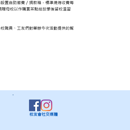
場設置自助繳費／捐款箱，標準燒烤收費每
數捐贈母校以作購買茶點給放學後留校溫習
學校職員、工友們對舉辦今次活動提供的幫
校友會社交媒體