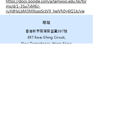
https://docs.google.com/a/lamwoo.edu.hk/for
ms/d/1-3Su7xM6J-
ruYdHxLbM3MXsqxSrzVX_heiVN3y6f21k/vie
wform
地址
香港新界葵涌葵盛圍397號
397 Kwai Shing Circuit,
New Terroritories, Hong Kong
電話
(852) 2420-8893
電郵
osa@lamwoo.edu.hk
校友會社交媒體
© 2026 SKH Lam Woo Memorial Secondary School Old Students' Association.