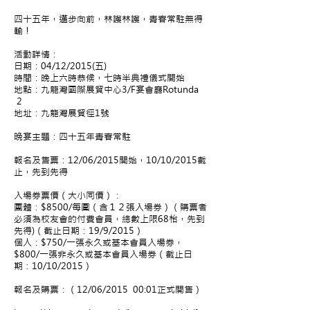
四十五年，邁步向前，林護林護，青春常駐無得
輸！
活動詳情：
日期：04/12/2015(五)
時間：晚上六時恭候，七時半典禮儀式開始
地點：九龍灣國際展貿中心3/F宴會廳Rotunda
2
地址：九龍灣展貿徑1號
晩宴主題：四十五年青春常駐
報名及售票：12/06/2015開始，10/10/2015截
止，先到先得
入場券票價（大小同價）：
團體：$8500/每圍（含１２張入場券）（購票者
必須為校友會的付費會員，總數上限68枱，先到
先得)（截止日期：19/9/2015）
個人：$750/一張永久或基本會員入場券，
$800/一張非永久或基本會員入場券（截止日
期：10/10/2015）
報名及購票：（12/06/2015 00:01正式開售）