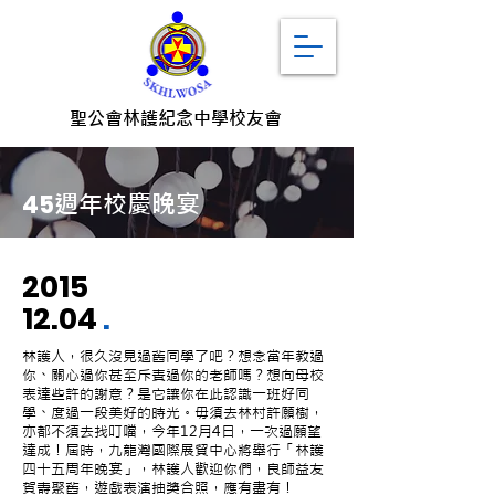
聖公會林護紀念中學校友會
週年校慶晚宴
45
2015
12.04
.
林護人，很久沒見過舊同學了吧？想念當年教過
你、關心過你甚至斥責過你的老師嗎？想向母校
表達些許的謝意？是它讓你在此認識一班好同
學、度過一段美好的時光。毋須去林村許願樹，
亦都不須去找叮噹，今年12月4日，一次過願望
達成！屆時，九龍灣國際展貿中心將舉行「林護
四十五周年晚宴」，林護人歡迎你們，良師益友
賀壽聚舊，遊戲表演抽獎合照，應有盡有！