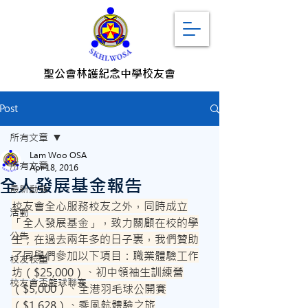
聖公會林護紀念中學校友會
Post
所有文章
Lam Woo OSA
所有文章
Apr 18, 2016
全人發展基金報告
最新動態
校友會全心服務校友之外，同時成立
活動
「全人發展基金」，致力關顧在校的學
公告
生；在過去兩年多的日子裏，我們贊助
了同學們參加以下項目：職業體驗工作
校友校董
坊（$25,000）、初中領袖生訓練營
校友會盃籃球聯賽
（$5,000）、全港羽毛球公開賽
（$1,628）、乘風航體驗之旅