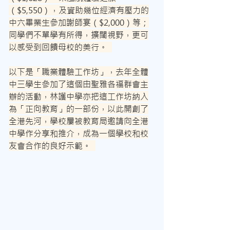
（$5,550），及資助幾位經濟有壓力的
中六畢業生參加謝師宴（$2,000）等；
同學們不單學有所得，擴闊視野，更可
以感受到回饋母校的美行。  
以下是「職業體驗工作坊」，去年全體
中三學生參加了這個由聖雅各福群會主
辦的活動，林護中學亦把這工作坊纳入
為「正向教育」的一部份，以此開創了
全港先河，學校屢被教育局邀請向全港
中學作分享和推介，成為一個學校和校
友會合作的良好示範。  