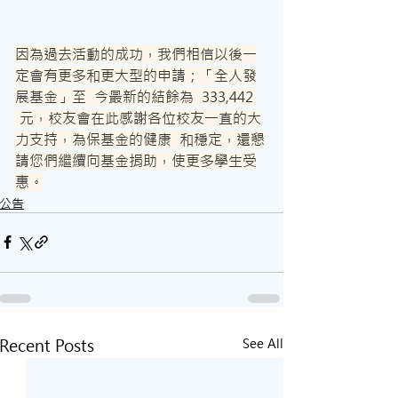
因為過去活動的成功，我們相信以後一
定會有更多和更大型的申請；「全人發
展基金」至  今最新的結餘為  333,442 
 元，校友會在此感謝各位校友一直的大
力支持，為保基金的健康  和穩定，還懇
請您們繼續向基金捐助，使更多學生受
惠。
公告
Recent Posts
See All