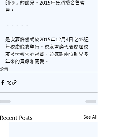
師傅」的師兄。2015年獲頒授名譽會
員。
－－－－－
是次嘉許儀式於2015年12月4日之45週
年校慶晚宴舉行。校友會謹代表歷屆校
友及母校衷心祝賀，並感謝兩位師兄多
年來的貢獻和關愛。
公告
Recent Posts
See All