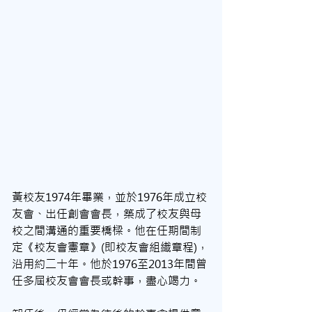
黃校友1974年畢業，並於1976年成立校
友會、出任創會會長，築成了校友與母
校之間溝通的重要橋樑。他在任期間制
定《校友會憲章》(即校友會組織章程)，
沿用約二十年。他於1976至2013年間曾
任多屆校友會會長或幹事，盡心竭力。