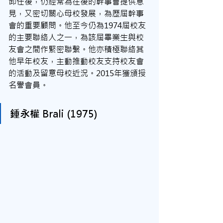
卸任後，仍經常為往後的幹事會提供意
見，又密切關心母校發展，為歷屆幹事
會的重要顧問。他至今仍為1974屆校友
的主要聯絡人之一，為該屆畢業生與校
友會之間作緊密聯繫。他亦積極聯絡其
他早年校友，主動推動校友支持校友會
的活動及留意母校近況。2015年獲頒授
名譽會員。
鍾永權 Brali (1975)