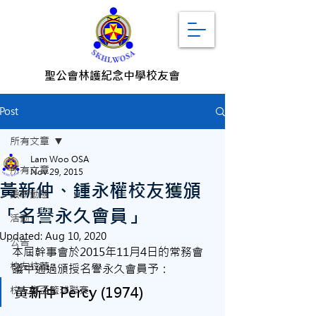
聖公會林護紀念中學校友會
Post
所有文章
Lam Woo OSA
所有文章
Nov 29, 2015
黃新仲、鍾永權校友獲頒
最新動態
「名譽永久會員」
活動
Updated:
Aug 10, 2020
公告
本屆幹事會於2015年11月4日的常務會
校友校董
議中通過頒授名譽永久會員予：
黃新仲 Percy (1974)
校友會盃籃球聯賽