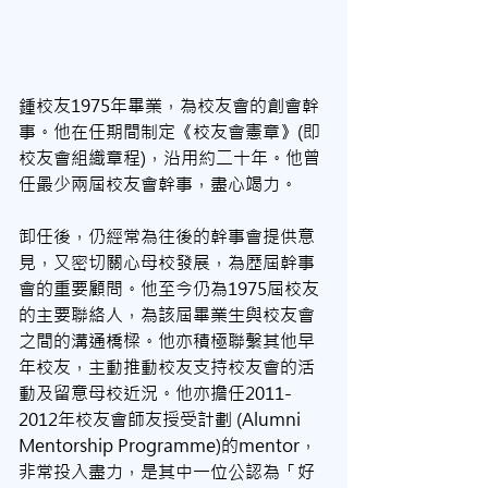
鍾校友1975年畢業，為校友會的創會幹
事。他在任期間制定《校友會憲章》(即
校友會組織章程)，沿用約二十年。他曾
任最少兩屆校友會幹事，盡心竭力。
卸任後，仍經常為往後的幹事會提供意
見，又密切關心母校發展，為歷屆幹事
會的重要顧問。他至今仍為1975屆校友
的主要聯絡人，為該屆畢業生與校友會
之間的溝通橋樑。他亦積極聯繫其他早
年校友，主動推動校友支持校友會的活
動及留意母校近況。他亦擔任2011-
2012年校友會師友授受計劃 (Alumni 
Mentorship Programme)的mentor，
非常投入盡力，是其中一位公認為「好