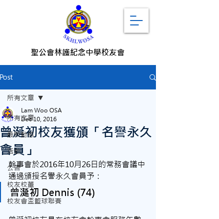
聖公會林護紀念中學校友會
Post
所有文章
Lam Woo OSA
所有文章
Dec 10, 2016
曾涎初校友獲頒「名譽永久
最新動態
會員」
活動
幹事會於2016年10月26日的常務會議中
公告
通過頒授名譽永久會員予：
校友校董
曾涎初 Dennis (74)
校友會盃籃球聯賽