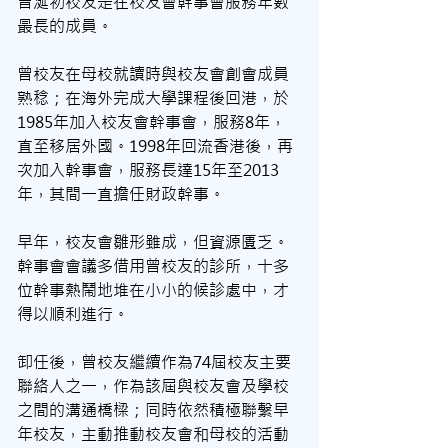
曾涎初校友是在校友會幹事會服務年數
最長的成員。
曾校友在母校就讀時與校友會創會成員
熟稔；在海外完成大學課程後回港，於
1985年加入校友會幹事會，服務8年，
直至移居外國。1998年回流香港後，再
次加入幹事會，服務長達15年至2013
年，其間一直擔任財政幹事。 
早年，校友會雛形雖成，但資源匱乏。
幹事會會議多借用曾校友的診所，十多
位幹事熱鬧地堆在小小的候診處中，才
得以順利進行。
卸任後，曾校友繼續作為74屆校友主要
聯絡人之一，作為該屆與校友會及學校
之間的溝通橋樑；同時依然積極聯繫早
年校友，主動推動校友會和母校的活動