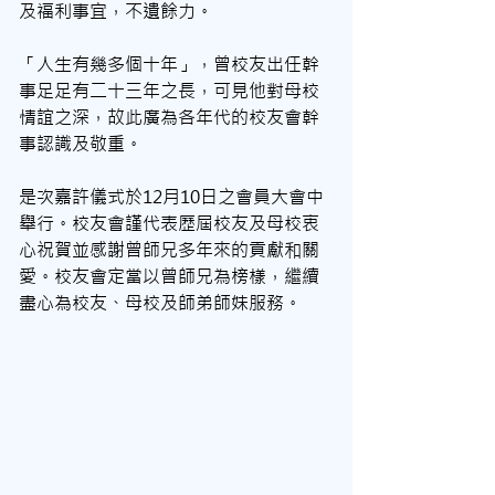
及福利事宜，不遺餘力。
「人生有幾多個十年」，曾校友出任幹
事足足有二十三年之長，可見他對母校
情誼之深，故此廣為各年代的校友會幹
事認識及敬重。
是次嘉許儀式於12月10日之會員大會中
舉行。校友會謹代表歷屆校友及母校衷
心祝賀並感謝曾師兄多年來的貢獻和關
愛。校友會定當以曾師兄為榜樣，繼續
盡心為校友、母校及師弟師妹服務。