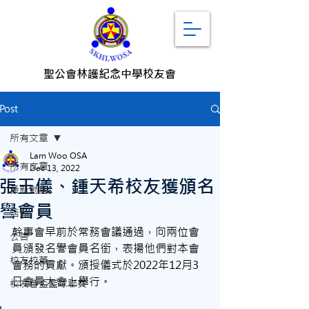
聖公會林護紀念中學校友會
Post
所有文章
Lam Woo OSA
所有文章
Dec 13, 2022
張玉儀、鍾天希校友獲頒名
最新動態
譽會員
活動
幹事會早前於常務會議通過，向兩位會
公告
員頒發名譽會員名銜，表揚他們對本會
校友校董
會務的貢獻。頒授儀式於2022年12月3
日會員大會上舉行。
校友會盃籃球聯賽