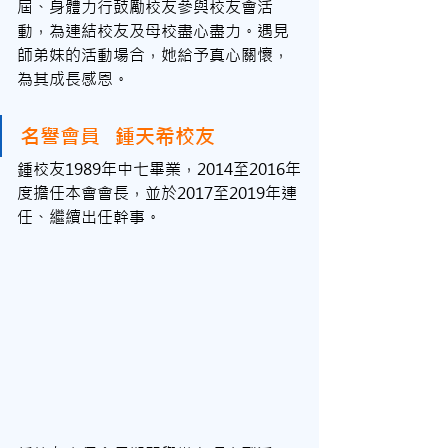
屆、身體力行鼓勵校友參與校友會活
動，為連結校友及母校盡心盡力。遇見
師弟妹的活動場合，她給予真心關懷，
為其成長感恩。
名譽會員   鍾
天希
校友
鍾校友1989年中七畢業，2014至2016年
度擔任本會會長，並於2017至2019年連
任、繼續出任幹事。