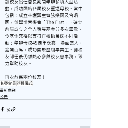
鍾校友出任會長期間舉辦多項大型活
動，成功團結各屆校友重返母校。當中
包括：成立林護舊生管弦樂團及合唱
團，並舉辦音樂會「The First」、確立
前屆成立之全人發展基金並多次籌款，
令基金充裕以支持在校師弟妹不同活
動；舉辦母校45週年晚宴，場面盛大，
筵開百席，成功團聚歷屆畢業生。鍾校
友卸任後仍然熱心參與校友會事務，致
力幫助校友。
再次恭喜兩位校友！
名譽會員
頒授儀式
最新動態
公告