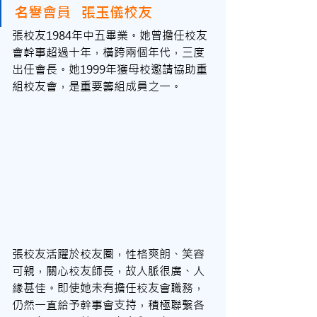
名譽會員   張玉儀校友
張校友1984年中五畢業。她曾擔任校友
會幹事超過十年，橫跨兩個年代，三度
出任會長。她1999年獲母校邀請協助重
組校友會，是重要籌組成員之一。
張校友活躍於校友圈，性格爽朗、笑容
可親，關心校友師長，故人脈很廣、人
緣甚佳。即使她未有擔任校友會職務，
仍然一直給予幹事會支持，積極聯繫各