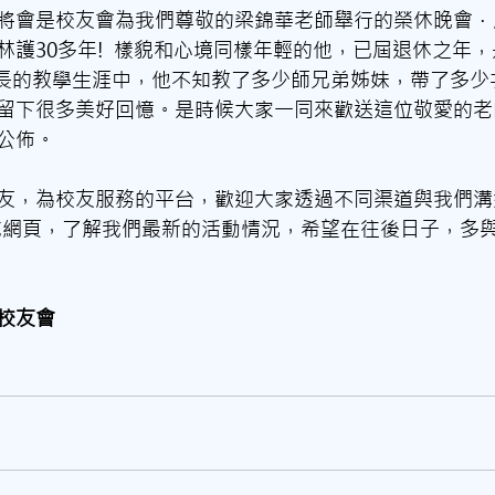
將會是校友會為我們尊敬的梁錦華老師舉行的榮休晚會．
林護30多年!  樣貌和心境同樣年輕的他，已屆退休之年
在漫長的教學生涯中，他不知教了多少師兄弟姊妹，帶了多
留下很多美好回憶。是時候大家一同來歡送這位敬愛的老
公佈。
友，為校友服務的平台，歡迎大家透過不同渠道與我們溝
ok或網頁，了解我們最新的活動情況，希望在往後日子，多
校友會