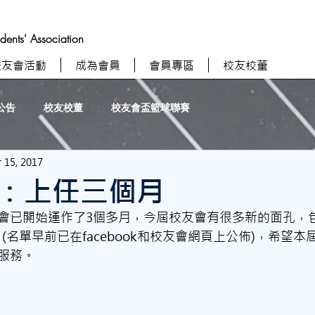
nts' Association
校友會活動
成為會員
會員專區
校友校董
公告
校友校董
校友會盃籃球聯賽
 15, 2017
：上任三個月
會已開始運作了3個多月，今屆校友會有很多新的面孔，
 (名單早前已在facebook和校友會網頁上公佈)，希望
服務。