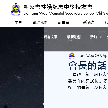
聖公會林護紀念中學校友會
SKH Lam Woo Memorial Secondary School Old Stude
主頁
關於我們
幹事會
最新消息
所有文章
最新動態
活動
Lam Woo OSA
Apr
會長的話
一轉眼，新一屆校友
委員在內有10位之多
多屆的傳統，為校友