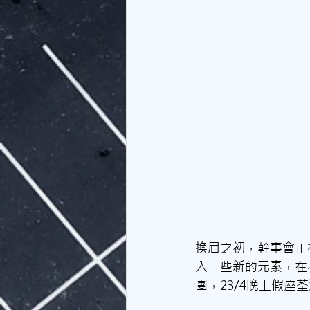
換屆之初，幹事會正
入一些新的元素，在
團，23/4晚上假座