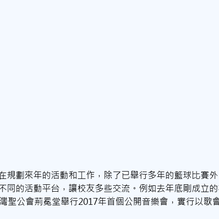
在規劃來年的活動和工作，除了已舉行多年的籃球比賽外
不同的活動平台，讓校友多些交流。例如去年底剛成立的
荃灣聖公會荊冕堂舉行2017年首個公開音樂會，實行以歌