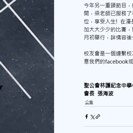
今年另一重頭節目，
間，梁老師已服務了
位，享受人生!  
加大大少少的比賽，
月初舉行，詳情容後
校友會是一個連繫校
意我們的facebo
聖公會林護紀念中學
會長  張海波
公告