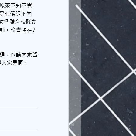
原來不知不覺
，是時候退下崗
少次各體育校隊参
師。晚會將在7
通，也請大家留
與大家見面。