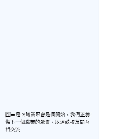
1️⃣➡️是次職業聚會是個開始，我們正籌
備下一個職業的聚會，以達致校友間互
相交流