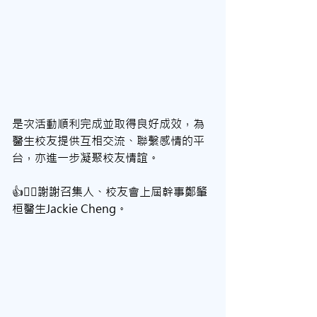
是次活動順利完成並取得良好成效，為
醫生校友提供互相交流、聯繫感情的平
台，亦進一步凝聚校友情誼。
👍🙇‍♀️謝謝召集人、校友會上屆幹事鄭肇
桓醫生Jackie Cheng。