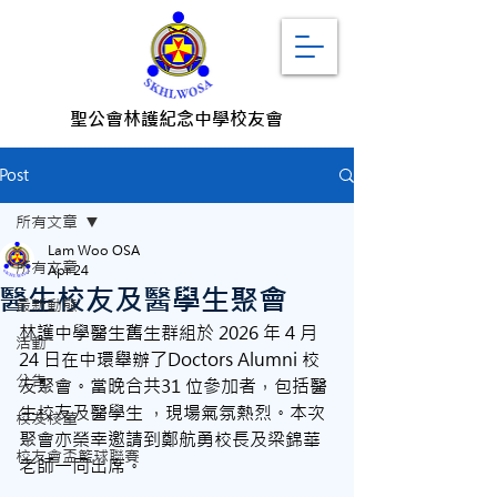
聖公會林護紀念中學校友會
Post
所有文章
Lam Woo OSA
所有文章
Apr 24
醫生校友及醫學生聚會
最新動態
林護中學醫生舊生群組於 2026 年 4 月 
活動
24 日在中環舉辦了Doctors Alumni 校
公告
友聚會。當晚合共31 位參加者，包括醫
生校友及醫學生 ，現場氣氛熱烈。本次
校友校董
聚會亦榮幸邀請到鄭航勇校長及梁錦華
校友會盃籃球聯賽
老師一同出席。