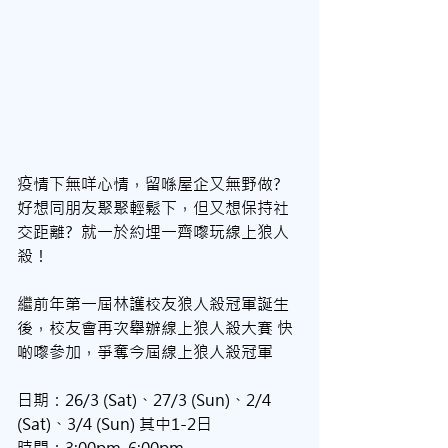
疫情下無咩心情，留喺屋企又無野做?  
好想同朋友聚聚輕鬆下，但又想保持社
交距離?  就一於約埋一齊嚟玩線上狼人
殺！
繼前年第一屆林護校友狼人殺冠軍誕生
後，校友會再次舉辦線上狼人殺大賽 快
啲嚟參加，爭奪今屆線上狼人殺冠軍
日期：26/3 (Sat)、27/3 (Sun)、2/4 
(Sat)、3/4 (Sun) 其中1-2日
時間：3:00pm-6:00pm