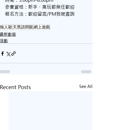
參賽資格：新手、高玩都無任歡迎
報名方法：歡迎留言/PM我哋查詢
狼人殺
天黑請閉眼
網上遊戲
最新動態
活動
Recent Posts
See All