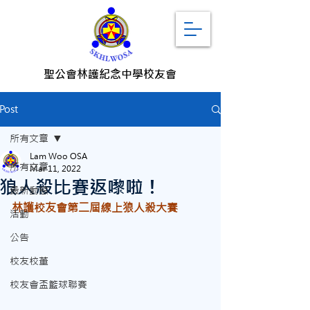
聖公會林護紀念中學校友會
Post
所有文章
Lam Woo OSA
所有文章
Mar 11, 2022
狼人殺比賽返嚟啦！
最新動態
林護校友會第二屆線上狼人殺大賽
活動
公告
校友校董
校友會盃籃球聯賽