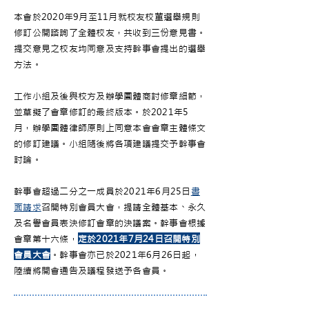
本會於2020年9月至11月就校友校董選舉規則
修訂公開諮詢了全體校友，共收到三份意見書。
提交意見之校友均同意及支持幹事會提出的選舉
方法。
工作小組及後與校方及辦學團體商討修章細節，
並草擬了會章修訂的最終版本。於2021年5
月，辦學團體律師原則上同意本會會章主體條文
的修訂建議。小組隨後將各項建議提交予幹事會
討論。
幹事會超過二分之一成員於2021年6月25日
書
面請求
召開特別會員大會，提請全體基本、永久
及名譽會員表決修訂會章的決議案。幹事會根據
會章第十六條，
定於2021年7月24日召開特別
會員大會
。幹事會亦已於2021年6月26日起，
陸續將開會通告及議程發送予各會員。