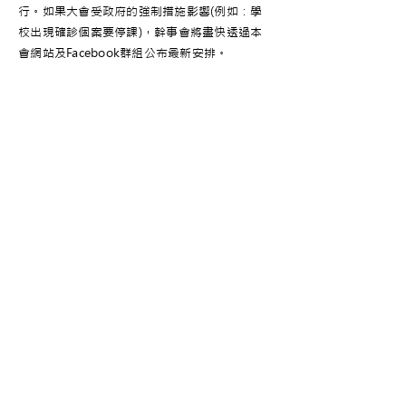
行。如果大會受政府的強制措施影響(例如：學
校出現確診個案要停課)，幹事會將盡快透過本
會網站及Facebook群組公布最新安排。
Lam Woo OSA
Jul 13
鄧裕謙校友當選校友校董
鄧裕謙校友當選聖公會林護紀念中學校