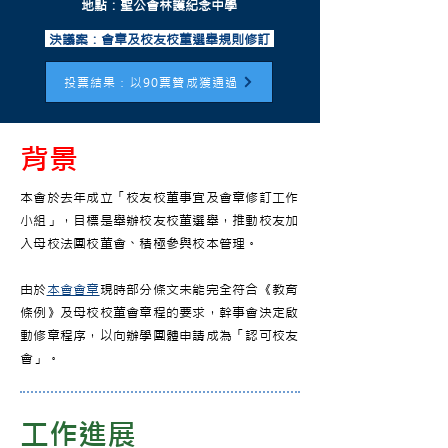
地點：聖公會林護紀念中學
決議案：會章及校友校董選舉規則修訂
投票結果：以90票贊成獲通過
背景
本會於去年成立「校友校董事宜及會章修訂工作
小組」，目標是舉辦校友校董選舉，推動校友加
入母校法團校董會、積極參與校本管理。
由於
本會會章
現時部分條文未能完全符合《教育
條例》及母校校董會章程的要求，幹事會決定啟
動修章程序，以向辦學團體申請成為「認可校友
會」。
工作進展