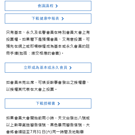
會議議程
下載健康申報表
只有基本、永久及名譽會員在特別會員大會上有
投票權。如果閣下是預備會員、又有意投票，可
預先在網上或即場辦理成為基本或永久會員的註
冊手續(包括：繳交相應的會費)。
立即成為基本或永久會員
如會員未克出席，可填妥幹事會發出之授權書、
以授權其代表在大會上投票。
下載授權書
如果會員大會開始前兩小時，天文台發出八號或
以上熱帶氣旋警告信號、黑色暴雨警告信號，大
會將會順延至7月31日(六)同一時間及地點舉