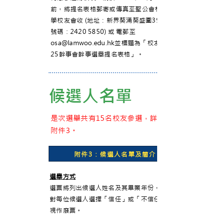
前，將提名表格郵寄或傳真至聖公會林護紀念中
學校友會收 (地址：新界葵涌葵盛圍397號；傳真
號碼：2420 5850) 或 電郵至
osa@lamwoo.edu.hk
並標題為「校友會2023-
25幹事會幹事選舉提名表格」。
候選人名單
是次選舉共有15名校友參選，詳情請參閱
附件3。
附件3：候選人名單及簡介
選舉方式
選票將列出候選人姓名及其畢業年份，投票人須
對每位候選人選擇「信任」或「不信任」，否則
視作廢票。