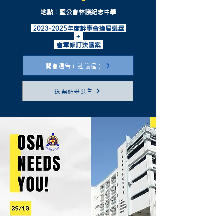
地點：聖公會林護紀念中學
2023-2025
年度
幹事會換屆選舉
+
會章修訂決議案
開會通告（連議程）
投票結果公告