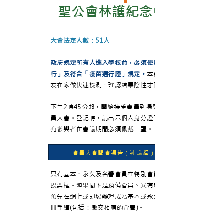
聖公會林護紀念中學
大會法定人數：51人
政府規定所有人進入學校前，必須使用「安心出
行」及符合「疫苗通行證」規定。
本會亦建議校
友在家做快速檢測，確認結果陰性才回校投票。
下午2時45分起，開始接受會員到場登記參與會
員大會。登記時，請出示個人身分證明文件。所
有參與者在會議期間必須佩戴口罩。
會員大會開會通告（連議程）
只有基本、永久及名譽會員在特別會員大會上有
投票權。如果閣下是預備會員、又有意投票，可
預先在網上或即場辦理成為基本或永久會員的註
冊手續(包括：繳交相應的會費)。