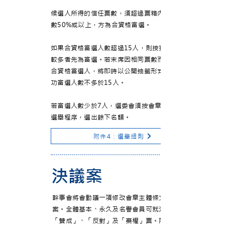
候選人所得的信任票數，須超過票箱內總有效票
數50%或以上，方為合資格當選。
如果合資格當選人數超過15人，則按獲得票數
較多者先為當選。若末席因相同票數而多於一位
合資格當選人，將即時以公開抽籤形式決定；成
功當選人數不多於15人。
若當選人數少於7人，選委會須按會章重新啟動
選舉程序，選出餘下名額。
附件4：選舉細則
決議案
幹事會將會動議一項修改會章主體條文的決議
案。全體基本、永久及名譽會員可就決議案投
「贊成」、「反對」及「棄權」票。除幹事會