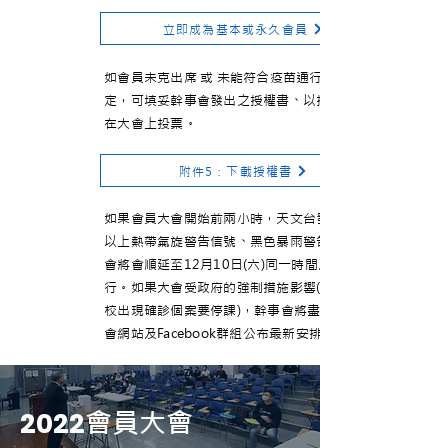
立即成為基本或永久會員
如會員未克出席 或 未能符合疫苗通行證的規
定，可填妥幹事會發出之授權書、以授權其代表
在大會上投票。
附件5：下載授權書
如果會員大會開始前兩小時，天文台發出八號或
以上熱帶氣旋警告信號、黑色暴雨警告信號，大
會將會順延至12月10日(六)同一時間及地點舉
行。如果大會受政府的強制措施影響(例如：學
校出現確診個案要停課)，幹事會將盡快透過本
會網站及Facebook群組公布最新安排。
2022
會員大會