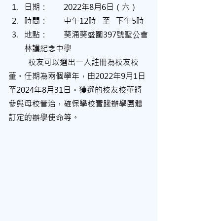
日期：	2022年8月6日（六）
時間：	中午12時   至   下午5時
地點：	葵涌葵盛圍397號聖公會
林護紀念中學
	校友可以選出一人註冊為校友校
董。任期為兩個學年，由2022年9月1日
至2024年8月31日。獲選的校友校董將
參與母校管治，確保學校實踐辦學團體
訂定的辦學使命等。	