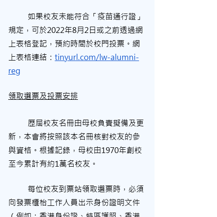
	如果校友未能符合「疫苗通行證」
規定，可於2022年8月2日或之前透過網
上表格登記，預約時間於校門投票。網
上表格連結：
tinyurl.com/lw-alumni-
reg
領取選票及投票安排
	歷屆校友名冊由母校負責擬備及更
新，本會將按照該本名冊核對校友的參
與資格。根據記錄，母校由1970年創校
至今累計有約1萬名校友。
	每位校友到票站領取選票時，必須
向發票櫃枱工作人員出示身份證明文件
（例如：香港身份證、特區護照、香港