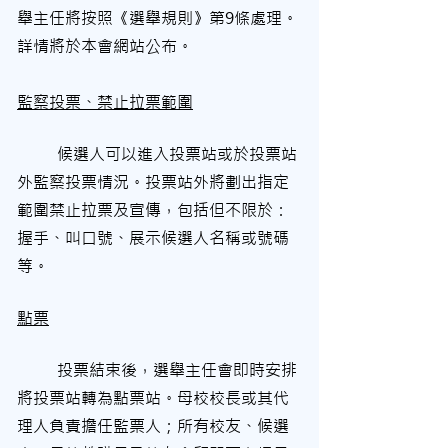
舉主任將按照《選舉規則》第9條處理。
詳情將於本會網站公布。
監察投票、禁止拉票範圍
候選人可以進入投票站或於投票站
外監察投票情況。投票站外將劃出指定
範圍禁止拉票及宣傳，包括但不限於：
握手、叫口號、展示候選人名稱或號碼
等。
點票
	投票結束後，選舉主任會即時安排
將投票站轉為點票站。母校校長或其代
理人負責擔任監票人；所有校友、候選