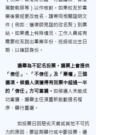
駕駛執照等）以作核對。如果校友於畢
業後曾經更改姓名，請帶同相關證明文
件（例如：獲律師見證的改名契）到票
站。如果遇上特殊情況，工作人員或有
需要校友說出畢業年份、班級或出生日
期，以確認身份。
選舉為不記名投票。選票上會提供
「信任」、「不信任」及「棄權」三個
選項。候選人須獲得有效票中超過一半
的「信任」方可當選。
如候選人未能成
功當選，選舉主任須重新啟動提名程
序、舉行重選。
如投票日因惡劣天氣或其他不可抗
力的原因，要延期舉行或中斷投票，選