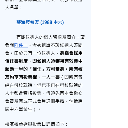
人名單：
張海波校友 (1988 中六)
	有關候選人的個人資料及簡介，請
參閱
附件一
。今次選舉不設候選人答問
會。由於只有一位候選人，
選舉會採用
信任票制度，即候選人須獲得有效票中
超過一半的「信任」方可當選。所有校
友均享有投票權、一人一票
（即所有曾
經在母校就讀、但已不再在母校就讀的
人士都合資格投票，毋須先向本會繳交
會費及完成正式會員註冊手續，包括應
屆中六畢業生）。
校友校董選舉投票日詳情如下：