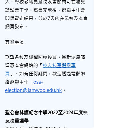
人、母校教職員及校友會顧問可在場見
證點票工作。點票完成後，選舉主任會
即場宣布結果，並於7天內在母校及本會
網頁發布。
其他事項
期望各校友踴躍回校投票。最新消息請
留意本會網站的「
校友校董選舉專
頁
」。如有任何疑問，歡迎透過電郵聯
絡選舉主任：
osa-
election@lamwoo.edu.hk
。
聖公會林護紀念中學2022至2024年度校
友校董選舉
選舉主任：劉浩廷 (2013 中六)