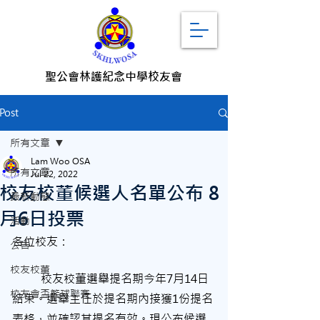
聖公會林護紀念中學校友會
Post
所有文章
Lam Woo OSA
所有文章
Jul 22, 2022
校友校董候選人名單公布 8
最新動態
月6日投票
活動
各位校友：
公告
校友校董
	校友校董選舉提名期今年7月14日
校友會盃籃球聯賽
結束。選舉主任於提名期內接獲1份提名
表格，並確認其提名有效。現公布候選