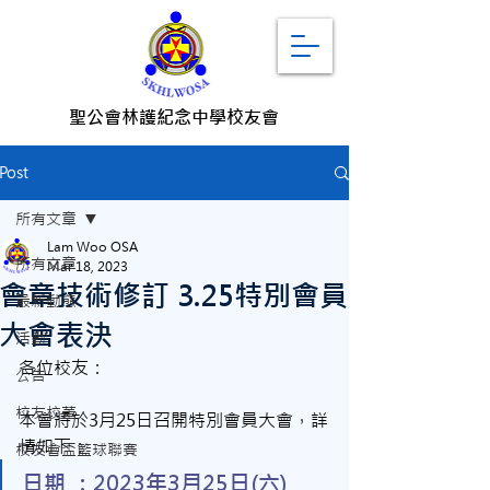
聖公會林護紀念中學校友會
Post
所有文章
Lam Woo OSA
所有文章
Mar 18, 2023
會章技術修訂 3.25特別會員
最新動態
大會表決
活動
各位校友：
公告
校友校董
本會將於3月25日召開特別會員大會，詳
情如下：
校友會盃籃球聯賽
日期 ：2023年3月25日(六)