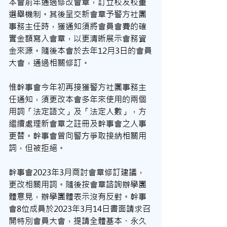
本會前年通過修改會章，訂立校友校董
選舉機制。其後呈交新會章予警方社團
事務主任時，獲通知須將會員會費的確
實金額寫入會章，以更清晰展示會務資
金來源。隨後本會於去年12月3日的會員
大會，通過相關修訂。
惟幹事會今年初再接獲警方社團事務主
任通知，須更改本會多年來使用的兩個
用詞「法定語文」及「法定人數」，方
繼續處理新會章之註冊及幹事會之人事
更替。幹事會曾向警方爭取接納相關用
詞，但被拒絕。
幹事會2023年3月商討會章修訂建議，
更改相關用詞。隨後按會章諮詢辦學團
體意見，辦學團體表示沒有反對。幹事
會8位成員於2023年3月14日書面請求召
開特別會員大會，提請全體基本、永久