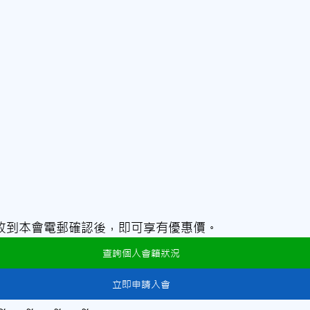
收到本會電郵確認後，即可享有優惠價。
查詢個人會籍狀況
立即申請入會
～	～	～	～	～	～	～	～	