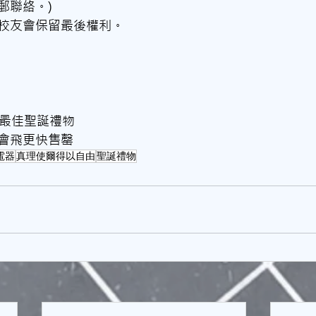
郵聯絡。)
校友會保留最後權利。
貨最佳聖誕禮物
會飛更快售罄
電器
真理使爾得以自由
聖誕禮物