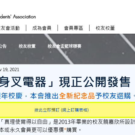
nts' Association
校友會活動
成為會員
會員專區
校友校董
公告
校友校董
校友會盃籃球聯賽
 19, 2021
身叉電器」現正公開發售
週年校慶，本會推出
全新紀念品
予校友選購
按此立即預訂 (網上訂購表格)
「真理使爾得以自由」是2013年畢業的校友饒嘉欣所設
本或永久會員更可以優惠價
*
購買。