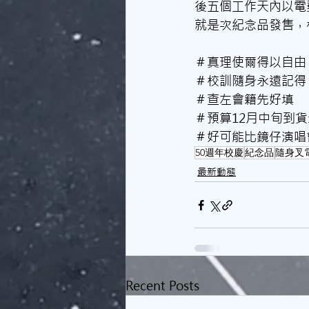
後五個工作天內以電
就是次紀念品發售，
＃真理使爾得以自由
＃校訓隨身永遠記得
＃查左會籍先好填
＃預算12月中旬到
＃好可能比鏡仔演唱
50週年校慶
紀念品
隨身叉
最新動態
Recent Posts