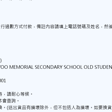
)或銀行過數方式付款，備註內容請填上電話號碼及姓名，然
)
WOO MEMORIAL SECONDARY SCHOOL OLD STUDENT
001
需時，請耐心等候。
本會查詢。
退換。(送出貨品有損壞除外，但不包括人為損壞。如要換