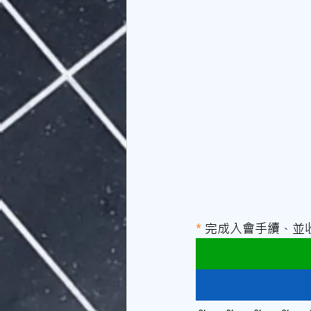
* 
完成入會手續、並