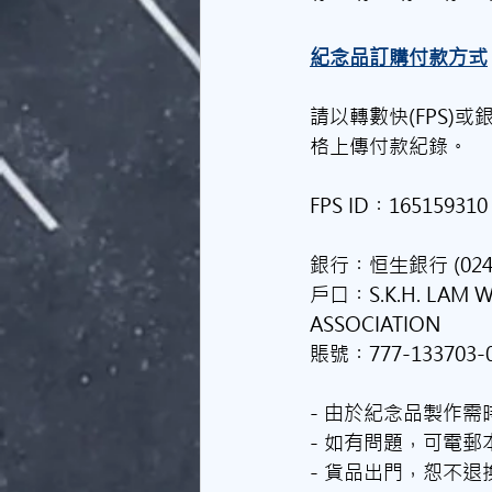
紀念品訂購付款方式
請以轉數快(FPS
格上傳付款紀錄。
FPS ID︰165159310
銀行︰恒生銀行 (024
戶口︰S.K.H. LAM 
ASSOCIATION
賬號︰777-133703-
- 由於紀念品製作
- 如有問題，可電郵
- 貨品出門，恕不