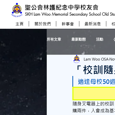
聖公會林護紀念中學校友會
SKH Lam Woo Memorial Secondary School Old Stude
主頁
關於我們
幹事會
最新消息
所有文章
最新動態
活動
Lam Woo OSA
Nov
「校訓隨
適逢母校50
隨身叉電器上的校訓
購兩件，入會成為基