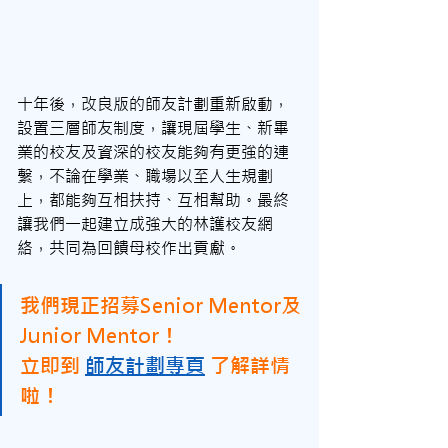
十年後，改良版的師友計劃重新啟動，
設置三層師友制度，讓現屆學生、新畢
業的校友及資深的校友能夠有更強的連
繫，不論在學業、職場以至人生規劃
上，都能夠互相扶持、互相幫助。最終
讓我們一起建立成強大的林護校友網
絡，共同為回饋母校作出貢獻。
我們現正招募Senior Mentor及
Junior Mentor！
立即到
師友計劃專頁
了解詳情
啦！