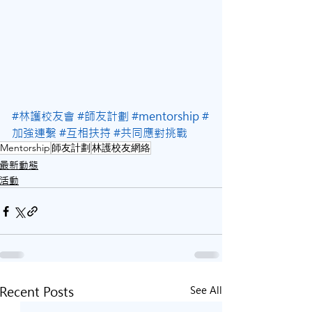
#林護校友會
#師友計劃
#mentorship
#
加強連繫
#互相扶持
#共同應對挑戰
Mentorship
師友計劃
林護校友網絡
最新動態
活動
Recent Posts
See All