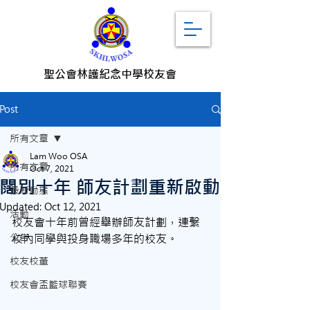
聖公會林護紀念中學校友會
Post
所有文章
Lam Woo OSA
所有文章
Oct 7, 2021
闊別十年 師友計劃重新啟動
最新動態
Updated:
Oct 12, 2021
活動
校友會十年前曾經舉辦師友計劃，連繫
公告
校內同學與投身職場多年的校友。
校友校董
校友會盃籃球聯賽